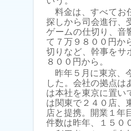
いう。
料金は、すべてお任
探しから司会進行、
ゲームの仕切り、音
て７万９８００円か
切りなど、幹事をサ
８００円から。
昨年５月に東京、今
した。会社の拠点は
は本社を東京に置い
は関東で２４０店、
店と提携。開業１年
件数は昨年、１５０